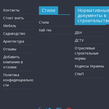
Стили
Нормативны
Контакты
документы в
Стоит знать
строительств
Стили
Мебель
Хай-тек
ДБН
Садоводство
ДСТУ
Архитектура
Отраслевые
Отзывы
строительные
Добавить
нормы
компанию в
Кодексы Украины
отзовик
СНиП
Политика
конфиденциально
сти