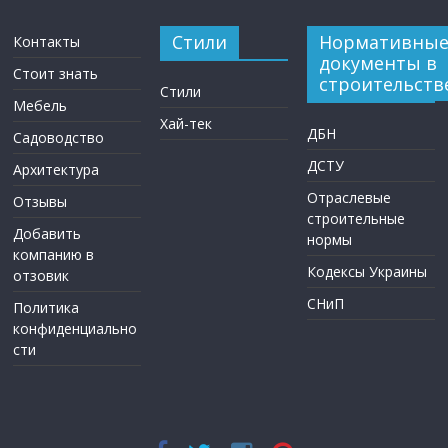
Стили
Нормативны
Контакты
документы в
Стоит знать
строительств
Стили
Мебель
Хай-тек
ДБН
Садоводство
ДСТУ
Архитектура
Отраслевые
Отзывы
строительные
Добавить
нормы
компанию в
Кодексы Украины
отзовик
СНиП
Политика
конфиденциально
сти