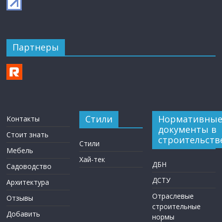
Партнеры
Стили
Нормативны
Контакты
документы в
Стоит знать
строительств
Стили
Мебель
Хай-тек
ДБН
Садоводство
ДСТУ
Архитектура
Отраслевые
Отзывы
строительные
Добавить
нормы