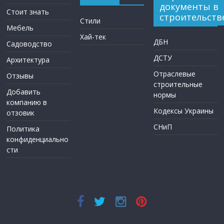
документы в
Стоит знать
строительств
Стили
Мебель
Хай-тек
ДБН
Садоводство
ДСТУ
Архитектура
Отраслевые
Отзывы
строительные
Добавить
нормы
компанию в
Кодексы Украины
отзовик
СНиП
Политика
конфиденциально
сти