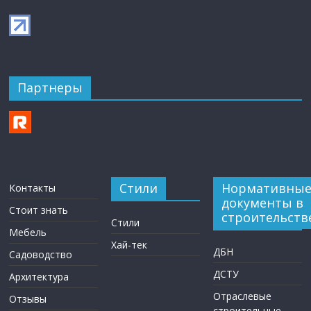
Партнеры
Стили
Нормативны
Контакты
документы в
Стоит знать
строительств
Стили
Мебель
Хай-тек
ДБН
Садоводство
ДСТУ
Архитектура
Отраслевые
Отзывы
строительные