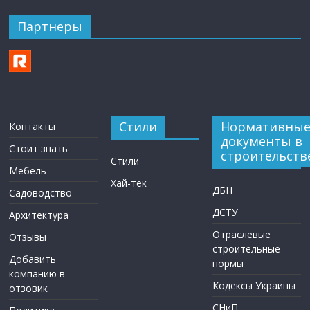
Партнеры
Стили
Нормативны
Контакты
документы в
Стоит знать
строительств
Стили
Мебель
Хай-тек
ДБН
Садоводство
ДСТУ
Архитектура
Отраслевые
Отзывы
строительные
Добавить
нормы
компанию в
Кодексы Украины
отзовик
СНиП