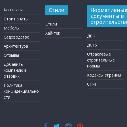
Стили
Нормативны
Контакты
документы в
Стоит знать
строительств
Стили
Мебель
Хай-тек
ДБН
Садоводство
ДСТУ
Архитектура
Отраслевые
Отзывы
строительные
Добавить
нормы
компанию в
Кодексы Украины
отзовик
СНиП
Политика
конфиденциально
сти