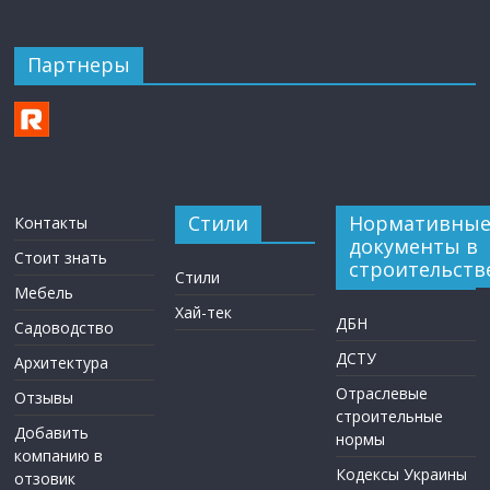
Партнеры
Стили
Нормативны
Контакты
документы в
Стоит знать
строительств
Стили
Мебель
Хай-тек
ДБН
Садоводство
ДСТУ
Архитектура
Отраслевые
Отзывы
строительные
Добавить
нормы
компанию в
Кодексы Украины
отзовик