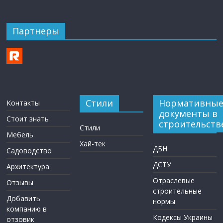
Партнеры
Стили
Нормативны
Контакты
документы в
Стоит знать
строительств
Стили
Мебель
Хай-тек
ДБН
Садоводство
ДСТУ
Архитектура
Отраслевые
Отзывы
строительные
Добавить
нормы
компанию в
Кодексы Украины
отзовик