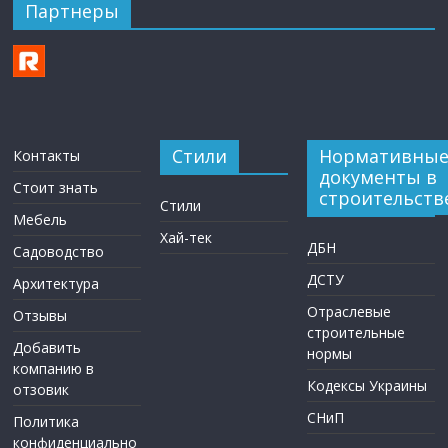
Партнеры
Стили
Нормативны
Контакты
документы в
Стоит знать
строительств
Стили
Мебель
Хай-тек
ДБН
Садоводство
ДСТУ
Архитектура
Отраслевые
Отзывы
строительные
Добавить
нормы
компанию в
Кодексы Украины
отзовик
СНиП
Политика
конфиденциально