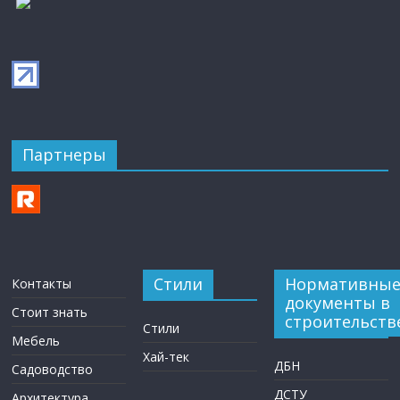
Партнеры
Стили
Нормативны
Контакты
документы в
Стоит знать
строительств
Стили
Мебель
Хай-тек
ДБН
Садоводство
ДСТУ
Архитектура