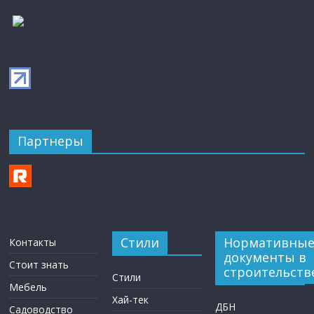
Партнеры
Стили
Нормативны
Контакты
документы в
Стоит знать
строительств
Стили
Мебель
Хай-тек
ДБН
Садоводство