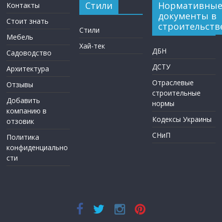
Стили
Нормативны
Контакты
документы в
Стоит знать
строительств
Стили
Мебель
Хай-тек
ДБН
Садоводство
ДСТУ
Архитектура
Отраслевые
Отзывы
строительные
Добавить
нормы
компанию в
Кодексы Украины
отзовик
СНиП
Политика
конфиденциально
сти