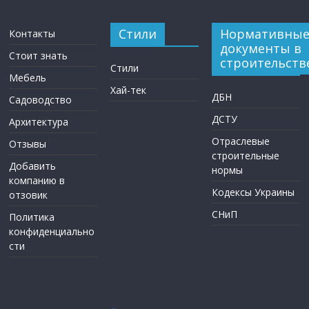
Стили
Нормативны
Контакты
документы в
Стоит знать
строительств
Стили
Мебель
Хай-тек
ДБН
Садоводство
ДСТУ
Архитектура
Отраслевые
Отзывы
строительные
Добавить
нормы
компанию в
Кодексы Украины
отзовик
СНиП
Политика
конфиденциально
сти