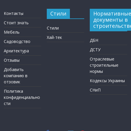
Стили
Нормативны
Контакты
документы в
Стоит знать
строительств
Стили
Мебель
Хай-тек
ДБН
Садоводство
ДСТУ
Архитектура
Отраслевые
Отзывы
строительные
Добавить
нормы
компанию в
Кодексы Украины
отзовик
СНиП
Политика
конфиденциально
сти