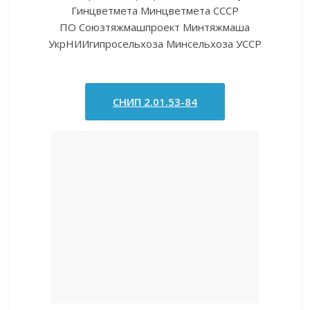
Гинцветмета Минцветмета СССР
ПО Союзтяжмашпроект Минтяжмаша
УкрНИИгипросельхоза Минсельхоза УССР
СНИП 2.01.53-84