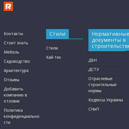
Стили
Нормативны
Контакты
документы в
Стоит знать
строительств
Стили
Мебель
Хай-тек
ДБН
Садоводство
ДСТУ
Архитектура
Отраслевые
Отзывы
строительные
Добавить
нормы
компанию в
Кодексы Украины
отзовик
СНиП
Политика
конфиденциально
сти