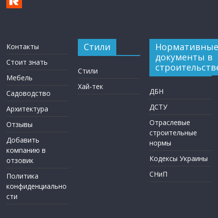
Стили
Нормативны
Контакты
документы в
Стоит знать
строительств
Стили
Мебель
Хай-тек
ДБН
Садоводство
ДСТУ
Архитектура
Отраслевые
Отзывы
строительные
Добавить
нормы
компанию в
Кодексы Украины
отзовик
СНиП
Политика
конфиденциально
сти