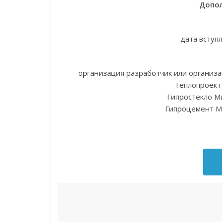
Допол
дата вступ
организация разработчик или органи
Теплопроект
Гипростекло М
Гипроцемент М