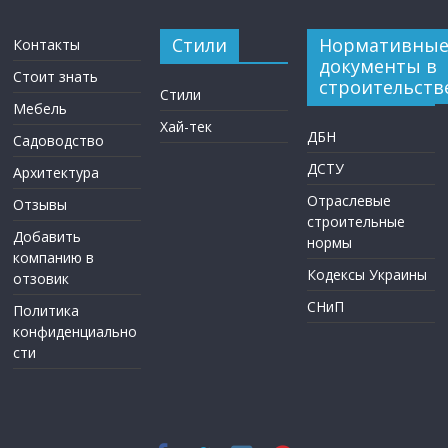
Стили
Нормативны
Контакты
документы в
Стоит знать
строительств
Стили
Мебель
Хай-тек
ДБН
Садоводство
ДСТУ
Архитектура
Отраслевые
Отзывы
строительные
Добавить
нормы
компанию в
Кодексы Украины
отзовик
СНиП
Политика
конфиденциально
сти