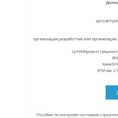
Допол
дата вступ
организация разработчик или организация
ЦНИИпроектстальконст
ВИ
КиевЗН
УПИ им. С
Пособие по контролю состояния строител