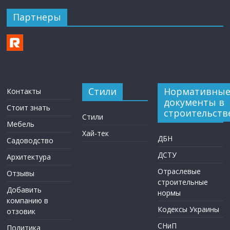
Партнеры
Стили
Нормативны
Контакты
документы в
Стоит знать
строительств
Стили
Мебель
Хай-тек
ДБН
Садоводство
ДСТУ
Архитектура
Отраслевые
Отзывы
строительные
Добавить
нормы
компанию в
Кодексы Украины
отзовик
СНиП
Политика