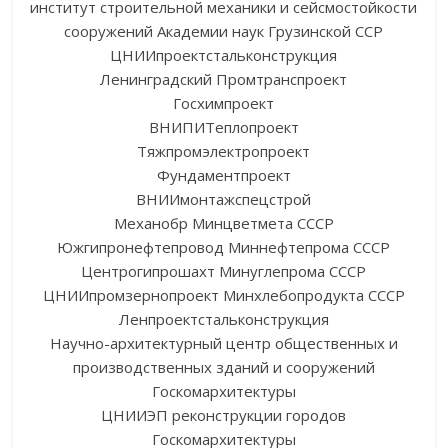
институт строительной механики и сейсмостойкости
сооружений Академии наук Грузинской ССР
ЦНИИпроектстальконструкция
Ленинградский Промтранспроект
Госхимпроект
ВНИПИТеплопроект
Тяжпромэлектропроект
Фундаментпроект
ВНИИмонтажспецстрой
Механобр Минцветмета СССР
Южгипронефтепровод Миннефтепрома СССР
Центрогипрошахт Минуглепрома СССР
ЦНИИпромзернопроект Минхлебопродукта СССР
Ленпроектстальконструкция
Научно-архитектурный центр общественных и
производственных зданий и сооружений
Госкомархитектуры
ЦНИИЭП реконструкции городов
Госкомархитектуры