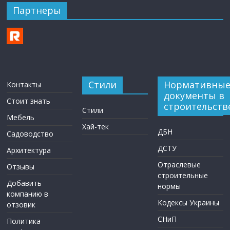
Партнеры
Стили
Нормативны
Контакты
документы в
Стоит знать
строительств
Стили
Мебель
Хай-тек
ДБН
Садоводство
ДСТУ
Архитектура
Отраслевые
Отзывы
строительные
Добавить
нормы
компанию в
Кодексы Украины
отзовик
СНиП
Политика