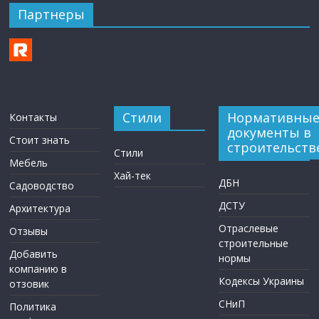
Партнеры
Стили
Нормативны
Контакты
документы в
Стоит знать
строительств
Стили
Мебель
Хай-тек
ДБН
Садоводство
ДСТУ
Архитектура
Отраслевые
Отзывы
строительные
Добавить
нормы
компанию в
Кодексы Украины
отзовик
СНиП
Политика