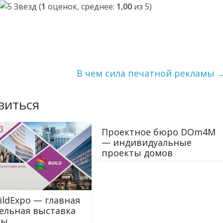
(
1
оценок, среднее:
1,00
из 5)
В чем сила печатной рекламы
виться
Проектное бюро DOm4M
— индивидуальные
проекты домов
uildExpo — главная
ельная выставка
ны