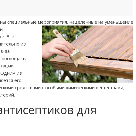
аны специальные
мероприятия, нацеленные на уменьшение
ой
е. Все
чительно из
Из-за
а поглощать
атации,
. Одним из
яется его
скими средствами с особыми химическими веществами,
ктерий.
антисептиков для