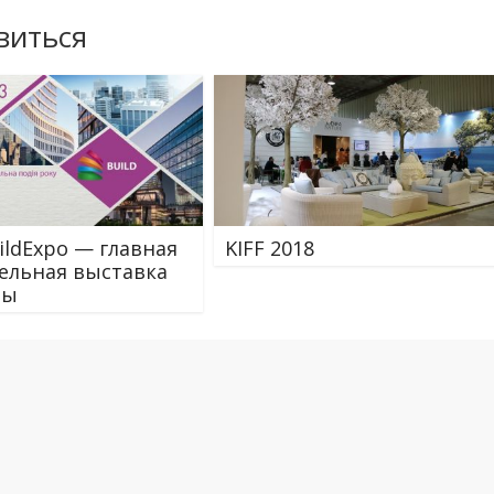
виться
uildExpo — главная
KIFF 2018
ельная выставка
ны