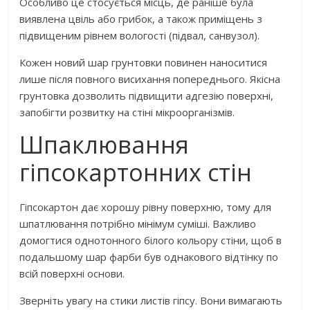
Особливо це стосується місць, де раніше була
виявлена ​​цвіль або грибок, а також приміщень з
підвищеним рівнем вологості (підвал, санвузол).
Кожен новий шар грунтовки повинен наноситися
лише після повного висихання попереднього. Якісна
грунтовка дозволить підвищити адгезію поверхні,
запобігти розвитку на стіні мікроорганізмів.
Шпаклювання
гіпсокартонних стін
Гіпсокартон дає хорошу рівну поверхню, тому для
шпатлювання потрібно мінімум суміші. Важливо
домогтися однотонного білого кольору стіни, щоб в
подальшому шар фарби був однакового відтінку по
всій поверхні основи.
Зверніть увагу на стики листів гіпсу. Вони вимагають