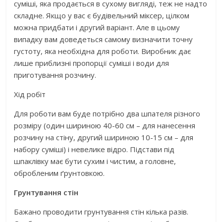
суміші, яка продається в сухому вигляді, теж не надто
складне. Якщо у вас є будівельний міксер, цілком
можна придбати і другий варіант. Але в цьому
випадку вам доведеться самому визначити точну
густоту, яка необхідна для роботи. Виробник дає
лише приблизні пропорції суміші і води для
приготування розчину.
Хід робіт
Для роботи вам буде потрібно два шпателя різного
розміру (один шириною 40-60 см – для нанесення
розчину на стіну, другий шириною 10-15 см – для
набору суміші) і невелике відро. Підстави під
шпаклівку має бути сухим і чистим, а головне,
обробленим ґрунтовкою.
Грунтування стін
Бажано проводити грунтування стін кілька разів.