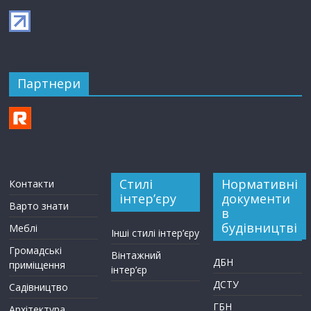
Партнери
Стилі
Нормативні
Контакти
інтер’єру
документи
Варто знати
в
будівництві
Меблі
Інші стилі інтер’єру
Громадські
Вінтажний
ДБН
приміщення
інтер’єр
ДСТУ
Садівництво
ГБН
Архітектура