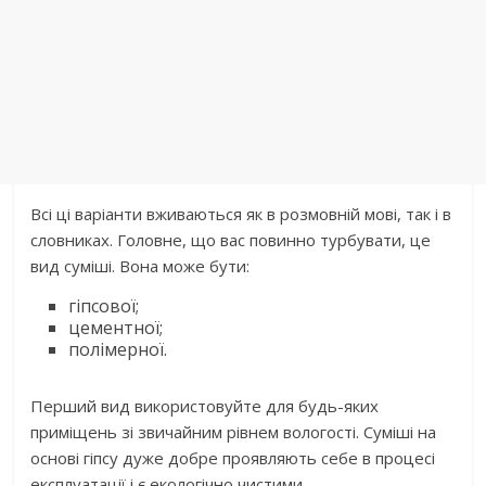
Всі ці варіанти вживаються як в розмовній мові, так і в
словниках. Головне, що вас повинно турбувати, це
вид суміші. Вона може бути:
гіпсової;
цементної;
полімерної.
Перший вид використовуйте для будь-яких
приміщень зі звичайним рівнем вологості. Суміші на
основі гіпсу дуже добре проявляють себе в процесі
експлуатації і є екологічно чистими.