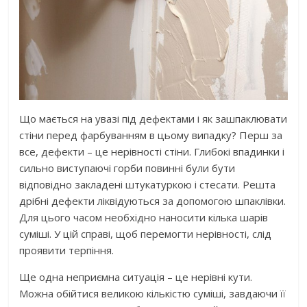
Що мається на увазі під дефектами і як зашпаклювати
стіни перед фарбуванням в цьому випадку? Перш за
все, дефекти – це нерівності стіни. Глибокі впадинки і
сильно виступаючі горби повинні були бути
відповідно закладені штукатуркою і стесати. Решта
дрібні дефекти ліквідуються за допомогою шпаклівки.
Для цього часом необхідно наносити кілька шарів
суміші. У цій справі, щоб перемогти нерівності, слід
проявити терпіння.
Ще одна неприємна ситуація – це нерівні кути.
Можна обійтися великою кількістю суміші, завдаючи її