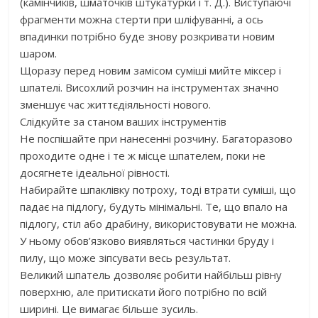
(камінчиків, шматочків штукатурки і т. Д.). Виступаючі
фрагменти можна стерти при шліфуванні, а ось
впадинки потрібно буде знову розкривати новим
шаром.
Щоразу перед новим замісом суміші мийте міксер і
шпателі. Висохлий розчин на інструментах значно
зменшує час життєдіяльності нового.
Слідкуйте за станом ваших інструментів
Не поспішайте при нанесенні розчину. Багаторазово
проходите одне і те ж місце шпателем, поки не
досягнете ідеальної рівності.
Набирайте шпаклівку потроху, тоді втрати суміші, що
падає на підлогу, будуть мінімальні. Те, що впало на
підлогу, стіл або драбину, використовувати не можна.
У ньому обов’язково виявляться частинки бруду і
пилу, що може зіпсувати весь результат.
Великий шпатель дозволяє робити найбільш рівну
поверхню, але притискати його потрібно по всій
ширині. Це вимагає більше зусиль.