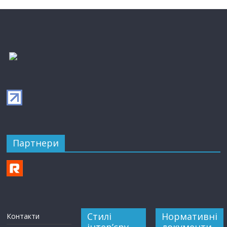
Партнери
Стилі
Нормативні
Контакти
інтер’єру
документи