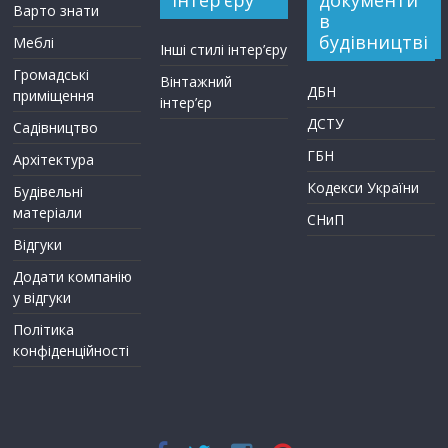
Варто знати
в
будівництві
Меблі
Інші стилі інтер’єру
Громадські
Вінтажний
ДБН
приміщення
інтер’єр
ДСТУ
Садівництво
ГБН
Архітектура
Кодекси України
Будівельні
матеріали
СНиП
Відгуки
Додати компанію
у відгуки
Політика
конфіденційності