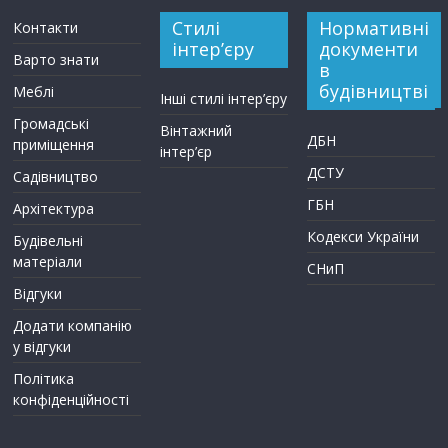
Стилі
Нормативні
Контакти
інтер’єру
документи
Варто знати
в
будівництві
Меблі
Інші стилі інтер’єру
Громадські
Вінтажний
ДБН
приміщення
інтер’єр
ДСТУ
Садівництво
ГБН
Архітектура
Кодекси України
Будівельні
матеріали
СНиП
Відгуки
Додати компанію
у відгуки
Політика
конфіденційності