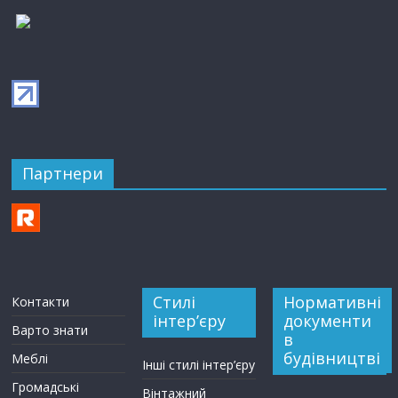
Партнери
Стилі
Нормативні
Контакти
інтер’єру
документи
Варто знати
в
будівництві
Меблі
Інші стилі інтер’єру
Громадські
Вінтажний