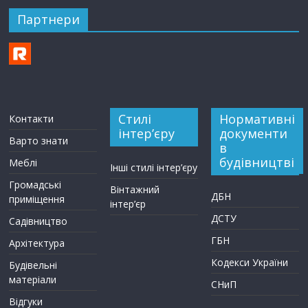
Партнери
Стилі
Нормативні
Контакти
інтер’єру
документи
Варто знати
в
будівництві
Меблі
Інші стилі інтер’єру
Громадські
Вінтажний
ДБН
приміщення
інтер’єр
ДСТУ
Садівництво
ГБН
Архітектура
Кодекси України
Будівельні
матеріали
СНиП
Відгуки