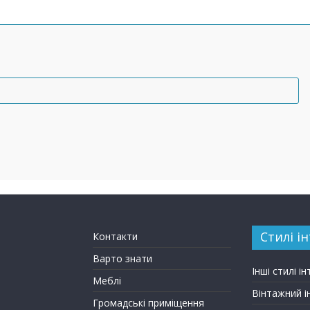
Стилі ін
Контакти
Варто знати
Інші стилі ін
Меблі
Вінтажний і
Громадські приміщення