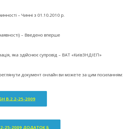
инності – Чинні з 01.10.2010 р.
 наявності) – Введено вперше
зація, яка здійснює супровід – ВАТ «КиївЗНДІЕП»
ереглянути документ онлайн ви можете за цим посиланням:
БН В.2.2-25-2009
.2-25-2009 ДОДАТОК Б