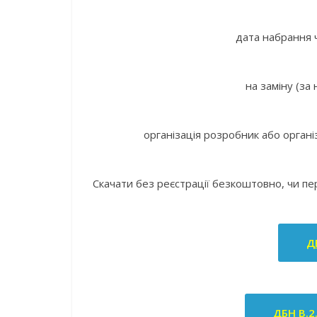
дата набрання ч
на заміну (за
організація розробник або органі
Скачати без реєстрації безкоштовно, чи п
Д
ДБН В.2