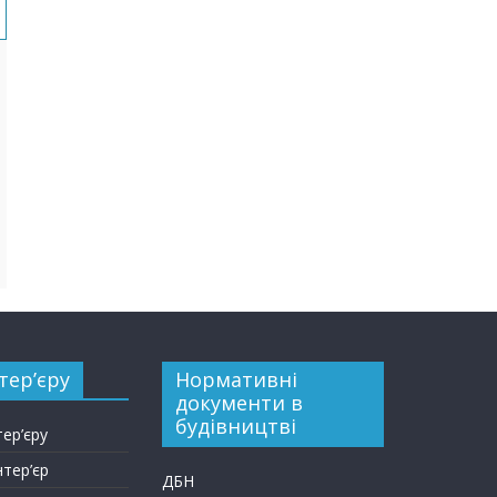
тер’єру
Нормативні
документи в
будівництві
тер’єру
нтер’єр
ДБН