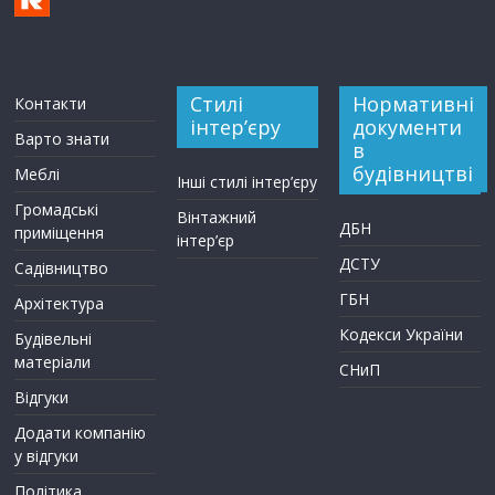
Стилі
Нормативні
Контакти
інтер’єру
документи
Варто знати
в
будівництві
Меблі
Інші стилі інтер’єру
Громадські
Вінтажний
ДБН
приміщення
інтер’єр
ДСТУ
Садівництво
ГБН
Архітектура
Кодекси України
Будівельні
матеріали
СНиП
Відгуки
Додати компанію
у відгуки
Політика