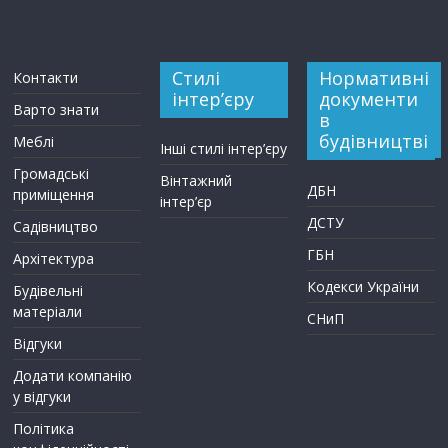
Стилі
Нормативні
Контакти
інтер’єру
документи
Варто знати
в
будівництві
Меблі
Інші стилі інтер’єру
Громадські
Вінтажний
ДБН
приміщення
інтер’єр
ДСТУ
Садівництво
ГБН
Архітектура
Кодекси України
Будівельні
матеріали
СНиП
Відгуки
Додати компанію
у відгуки
Політика