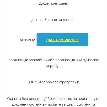
Додаткові дані:
дата набрання чинності –
на заміну:
ДБН В.2.5-28:2006
організація розробник або організація, яка здійснює
супровід –
ТОВ “Київпромелектропроект”;
Скачати без реєстрації безкоштовно, чи переглянути
документ онлайн ви можете за цим посиланням: