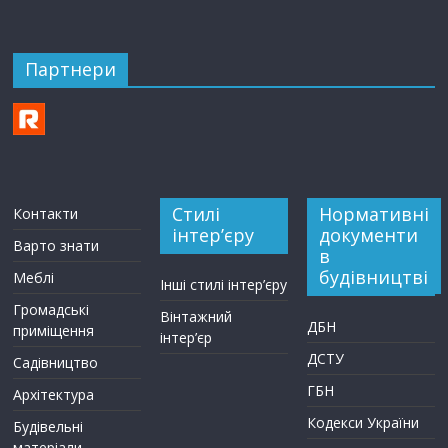
Партнери
Стилі
Нормативні
Контакти
інтер’єру
документи
Варто знати
в
будівництві
Меблі
Інші стилі інтер’єру
Громадські
Вінтажний
ДБН
приміщення
інтер’єр
ДСТУ
Садівництво
ГБН
Архітектура
Кодекси України
Будівельні
матеріали