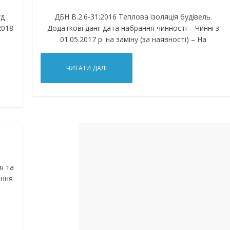
уд
ДБН В.2.6-31:2016 Теплова ізоляція будівель.
2018
Додаткові дані: дата набрання чинності – Чинні з
01.05.2017 р. на заміну (за наявності) – На
ЧИТАТИ ДАЛІ
я та
ання