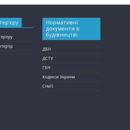
тер’єру
Нормативні
документи в
будівництві
тер’єру
нтер’єр
ДБН
ДСТУ
ГБН
Кодекси України
СНиП