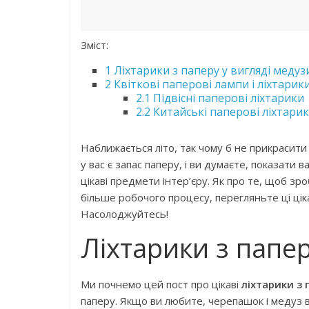
Зміст:
1
Ліхтарики з паперу у вигляді медузи
2
Квіткові паперові лампи і ліхтарики
2.1
Підвісні паперові ліхтарики
2.2
Китайські паперові ліхтарик
Наближається літо, так чому б не прикрасити
у вас є запас паперу, і ви думаєте, показати 
цікаві предмети інтер’єру. Як про те, щоб зр
більше робочого процесу, перегляньте ці ціка
Насолоджуйтесь!
Ліхтарики з папер
Ми почнемо цей пост про цікаві
ліхтарики з 
паперу. Якщо ви любите, черепашок і медуз 