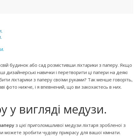
.
.
и.
 свій будинок або сад розмістивши ліхтарики з паперу. Якщо
ваші дизайнерські навички і перетворити ці папери на деякі
обити ліхтарики з паперу своїми руками? Так менше говоріть,
ві фото нижче, і я впевнений, що ви закохаєтесь в них.
у у вигляді медузи.
паперу
з цієї приголомшливої медузи ліхтаря зробленої з
ви можете зробити чудову прикрасу для вашої кімнати.