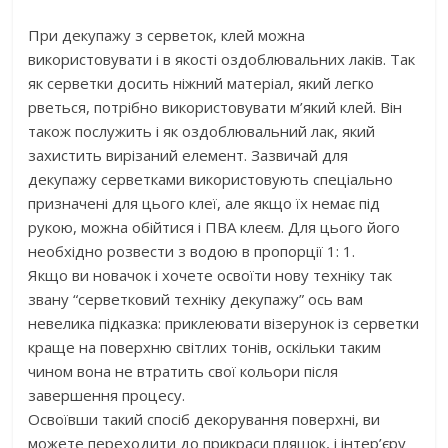
При декупажу з серветок, клей можна
використовувати і в якості оздоблювальних лаків. Так
як серветки досить ніжний матеріал, який легко
рветься, потрібно використовувати м’який клей. Він
також послужить і як оздоблювальний лак, який
захистить вирізаний елемент. Зазвичай для
декупажу серветками використовують спеціально
призначені для цього клеї, але якщо їх немає під
рукою, можна обійтися і ПВА клеєм. Для цього його
необхідно розвести з водою в пропорції 1: 1.
Якщо ви новачок і хочете освоїти нову техніку так
звану “серветковий техніку декупажу” ось вам
невелика підказка: приклеювати візерунок із серветки
краще на поверхню світлих тонів, оскільки таким
чином вона не втратить свої кольори після
завершення процесу.
Освоївши такий спосіб декорування поверхні, ви
можете переходити до прикраси пляшок, і інтер’єру