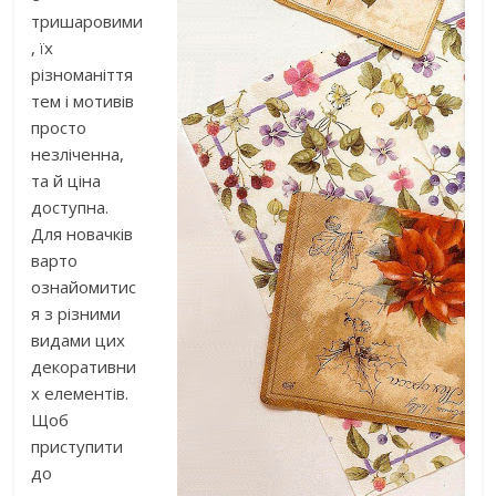
тришаровими
, їх
різноманіття
тем і мотивів
просто
незліченна,
та й ціна
доступна.
Для новачків
варто
ознайомитис
я з різними
видами цих
декоративни
х елементів.
Щоб
приступити
до