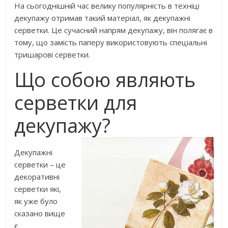
На сьогоднішній час велику популярність в техніці
декупажу отримав такий матеріал, як декупажні
серветки. Це сучасний напрям декупажу, він полягає в
тому, що замість паперу використовують спеціальні
тришарові серветки.
Що собою являють
серветки для
декупажу?
Декупажні
серветки – це
декоративні
серветки які,
як уже було
сказано вище
є