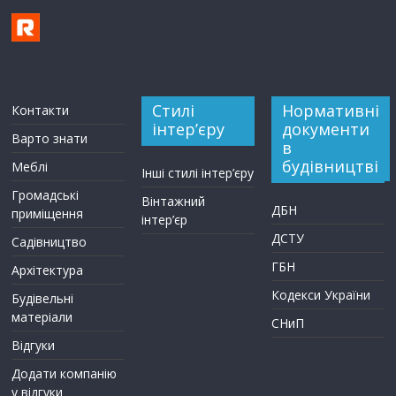
Стилі
Нормативні
Контакти
інтер’єру
документи
Варто знати
в
будівництві
Меблі
Інші стилі інтер’єру
Громадські
Вінтажний
ДБН
приміщення
інтер’єр
ДСТУ
Садівництво
ГБН
Архітектура
Кодекси України
Будівельні
матеріали
СНиП
Відгуки
Додати компанію
у відгуки