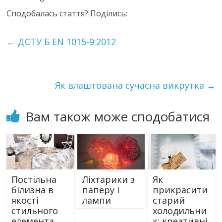
Сподобалась стаття? Поділись:
←
ДСТУ Б ЕN 1015-9:2012
Як влаштована сучасна викрутка
→
Вам також може сподобатися
Постільна
Ліхтарики з
Як
білизна в
паперу і
прикрасити
якості
лампи
старий
стильного
холодильни
елемента
к: креативні