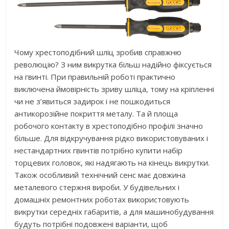
Чому хрестоподібний шліц зробив справжню
революцію? З ним викрутка більш надійно фіксується
на гвинті. При правильній роботі практично
виключена ймовірність зриву шліца, тому на кріпленні
чи не з’явиться задирок і не пошкодиться
антикорозійне покриття металу. Та й площа
робочого контакту в хрестоподібно профілі значно
більше. Для відкручування рідко використовуваних і
нестандартних гвинтів потрібно купити набір
торцевих головок, які надягають на кінець викрутки.
Також особливий технічний сенс має довжина
металевого стержня вироби. У будівельних і
домашніх ремонтних роботах використовують
викрутки середніх габаритів, а для машинобудування
будуть потрібні подовжені варіанти, щоб