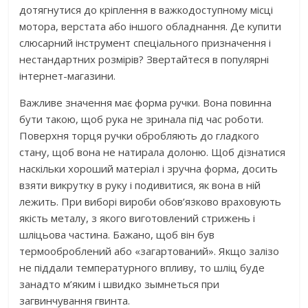
дотягнутися до кріплення в важкодоступному місці
мотора, верстата або іншого обладнання. Де купити
слюсарний інструмент спеціального призначення і
нестандартних розмірів? Звертайтеся в популярні
інтернет-магазини.
Важливе значення має форма ручки. Вона повинна
бути такою, щоб рука не зринала під час роботи.
Поверхня торця ручки обробляють до гладкого
стану, щоб вона не натирала долоню. Щоб дізнатися
наскільки хороший матеріал і зручна форма, досить
взяти викрутку в руку і подивитися, як вона в ній
лежить. При виборі вироби обов’язково враховують
якість металу, з якого виготовлений стрижень і
шліцьова частина. Бажано, щоб він був
термооброблений або «загартований». Якщо залізо
не піддали температурного впливу, то шліц буде
занадто м’яким і швидко зымнеться при
загвинчування гвинта.