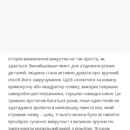
Історія виникнення викрутки не так проста, як
здається. Винайшовши гвинт для з’єднання різних
деталей, людина стала активно думати про зручний
спосіб його закручування. Щоб схопитися за ковану
прямокутну або квадратну голівку, використовували
саморобні шестигранники, торцеві і накидні ключі. Це
тривало протягом багатьох років, поки один геній не
здогадався зробити в капелюшку гвинта паз, який
отримав назву – шліц. У нього можна було вставляти
прообраз сучасної викрутки і з великою зручністю
закручувати кріпильний виріб з різьбою. Згодом