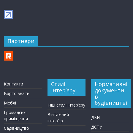
Партнери
Стилі
Нормативні
Контакти
інтер’єру
документи
Варто знати
в
будівництві
Меблі
Інші стилі інтер’єру
Громадські
Вінтажний
ДБН
приміщення
інтер’єр
ДСТУ
Садівництво