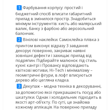
Фарбування корпусу: простий і
бюджетний спосіб вписати габаритний
прилад в змінилося простір. Знадобиться
мінімум інструментів: кисть або малярський
валик, банку з фарбою або аерозольний
балончик.
Вінілові наклейки. Самоклейка плівка з
принтом виконує відразу 3 завдання:
декорує поверхню, закриває наявні
зовнішні дефекти і захищає прилад від
подряпин. Підбирайте малюнок під стиль
кухні: кантрі і Провансу відповідають
квіткові мотиви, Hi-Tech і мінімалізму –
геометричні фігури, в лофт вписуються
дерево або цегляна кладка.
Декупаж – модна техніка в декоруванні,
за допомогою якої прикрашають посуд або
шкатулки. Однак і холодильник підходить в
якості арт-об’єкту. По суті, це знайома
кожному аплікація. На поверхню приладу