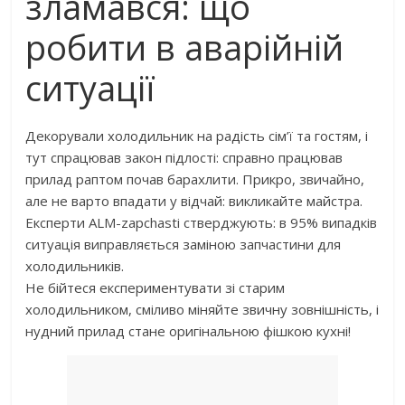
зламався: що
робити в аварійній
ситуації
Декорували холодильник на радість сім’ї та гостям, і
тут спрацював закон підлості: справно працював
прилад раптом почав барахлити. Прикро, звичайно,
але не варто впадати у відчай: викликайте майстра.
Експерти ALM-zapchasti стверджують: в 95% випадків
ситуація виправляється заміною запчастини для
холодильників.
Не бійтеся експериментувати зі старим
холодильником, сміливо міняйте звичну зовнішність, і
нудний прилад стане оригінальною фішкою кухні!