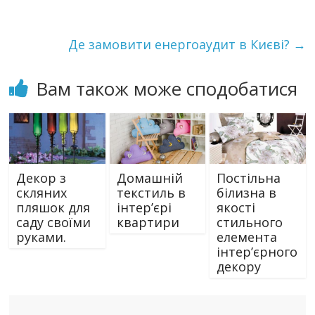
Де замовити енергоаудит в Києві?
→
Вам також може сподобатися
Декор з
Домашній
Постільна
скляних
текстиль в
білизна в
пляшок для
інтер’єрі
якості
саду своїми
квартири
стильного
руками.
елемента
інтер’єрного
декору