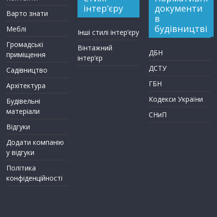
інтер’єру
документи
Варто знати
в
будівництві
Меблі
Інші стилі інтер’єру
Громадські
Вінтажний
ДБН
приміщення
інтер’єр
ДСТУ
Садівництво
ГБН
Архітектура
Кодекси України
Будівельні
матеріали
СНиП
Відгуки
Додати компанію
у відгуки
Політика
конфіденційності