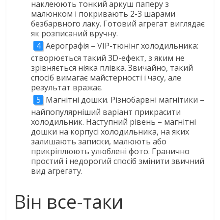
наклеюють тонкий аркуш паперу з
малюнком і покривають 2-3 шарами
безбарвного лаку. Готовий агрегат виглядає
як розписаний вручну.
Аерографія – VIP-тюнінг холодильника:
створюється такий 3D-ефект, з яким не
зрівняється ніяка плівка. Звичайно, такий
спосіб вимагає майстерності і часу, але
результат вражає.
Магнітні дошки. Різнобарвні магнітики –
найпопулярніший варіант прикрасити
холодильник. Наступний рівень – магнітні
дошки на корпусі холодильника, на яких
залишають записки, малюють або
прикріплюють улюблені фото. Гранично
простий і недорогий спосіб змінити звичний
вид агрегату.
Він все-таки