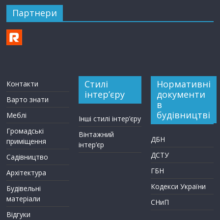
Партнери
Стилі
Нормативні
Контакти
інтер’єру
документи
Варто знати
в
будівництві
Меблі
Інші стилі інтер’єру
Громадські
Вінтажний
ДБН
приміщення
інтер’єр
ДСТУ
Садівництво
ГБН
Архітектура
Кодекси України
Будівельні
матеріали
СНиП
Відгуки