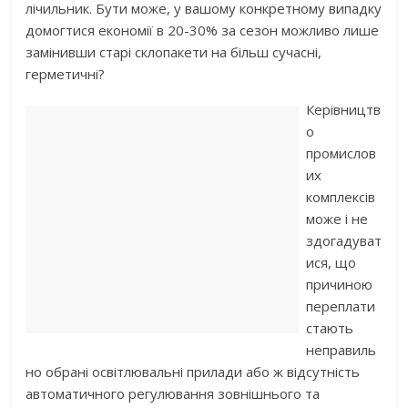
лічильник. Бути може, у вашому конкретному випадку
домогтися економії в 20-30% за сезон можливо лише
замінивши старі склопакети на більш сучасні,
герметичні?
Керівництв
о
промислов
их
комплексів
може і не
здогадуват
ися, що
причиною
переплати
стають
неправиль
но обрані освітлювальні прилади або ж відсутність
автоматичного регулювання зовнішнього та