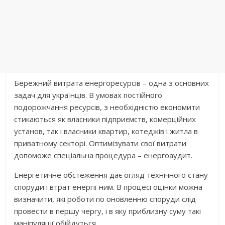
Бережний витрата енергоресурсів – одна з основних
задач для українців. В умовах постійного
подорожчання ресурсів, з необхідністю економити
стикаються як власники підприємств, комерційних
установ, так і власники квартир, котеджів і житла в
приватному секторі. Оптимізувати свої витрати
допоможе спеціальна процедура – енергоаудит.
Енергетичне обстеження дає огляд технічного стану
споруди і втрат енергії ним. В процесі оцінки можна
визначити, які роботи по оновленню споруди слід
провести в першу чергу, і в яку приблизну суму такі
маніпуляції обійдуться.