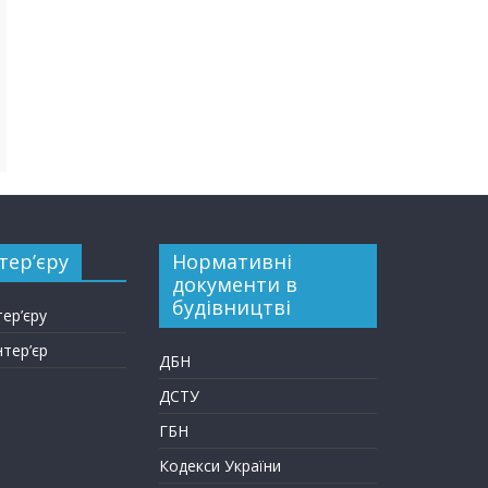
тер’єру
Нормативні
документи в
будівництві
тер’єру
нтер’єр
ДБН
ДСТУ
ГБН
Кодекси України