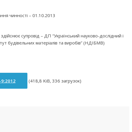
ння чинності – 01.10.2013
а здійснює супровід – ДП “Український науково-дослідний і
тут будівельних матеріалів та виробів” (НДІБМВ)
-9:2012
(418,8 KiB, 336 загрузок)