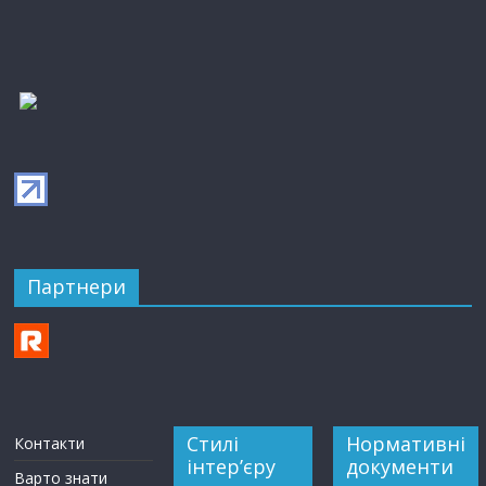
Партнери
Стилі
Нормативні
Контакти
інтер’єру
документи
Варто знати