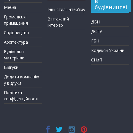
в
будівництві
Меблі
Інші стилі інтер’єру
Громадські
Вінтажний
ДБН
приміщення
інтер’єр
ДСТУ
Садівництво
ГБН
Архітектура
Кодекси України
Будівельні
матеріали
СНиП
Відгуки
Додати компанію
у відгуки
Політика
конфіденційності