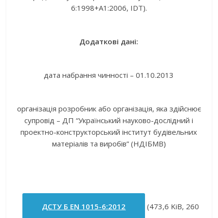
6:1998+А1:2006, IDT).
Додаткові дані:
дата набрання чинності – 01.10.2013
організація розробник або організація, яка здійснює
супровід – ДП “Український науково-дослідний і
проектно-конструкторський інститут будівельних
матеріалів та виробів” (НДІБМВ)
ДСТУ Б ЕN 1015-6:2012
(473,6 KiB, 260