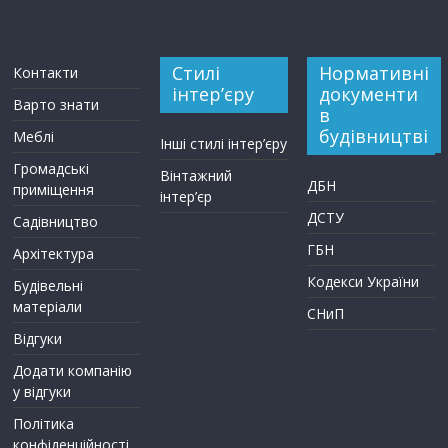
Стилі
Нормативні
Контакти
інтер’єру
документи
Варто знати
в
будівництві
Меблі
Інші стилі інтер’єру
Громадські
Вінтажний
ДБН
приміщення
інтер’єр
ДСТУ
Садівництво
ГБН
Архітектура
Кодекси України
Будівельні
матеріали
СНиП
Відгуки
Додати компанію
у відгуки
Політика
конфіденційності