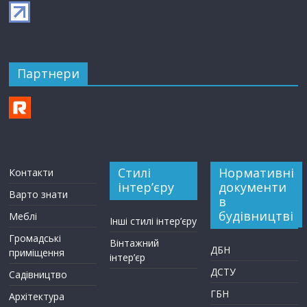
Партнери
Стилі
Нормативні
Контакти
інтер’єру
документи
Варто знати
в
будівництві
Меблі
Інші стилі інтер’єру
Громадські
Вінтажний
ДБН
приміщення
інтер’єр
ДСТУ
Садівництво
ГБН
Архітектура