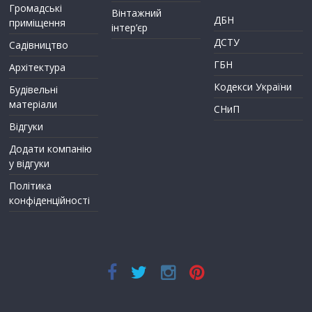
Громадські
Вінтажний
ДБН
приміщення
інтер’єр
ДСТУ
Садівництво
ГБН
Архітектура
Кодекси України
Будівельні
матеріали
СНиП
Відгуки
Додати компанію
у відгуки
Політика
конфіденційності