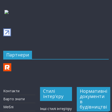
Партнери
Стилі
Нормативні
Контакти
інтер’єру
документи
Варто знати
в
будівництві
Меблі
Інші стилі інтер’єру