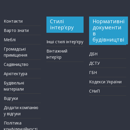
Стилі
Нормативні
Контакти
інтер’єру
документи
Варто знати
в
будівництві
Меблі
Інші стилі інтер’єру
Громадські
Вінтажний
ДБН
приміщення
інтер’єр
ДСТУ
Садівництво
ГБН
Архітектура
Кодекси України
Будівельні
матеріали
СНиП
Відгуки
Додати компанію
у відгуки
Політика
конфіденційності