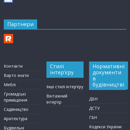
Партнери
Стилі
Нормативні
Контакти
інтер’єру
документи
Варто знати
в
будівництві
Меблі
Інші стилі інтер’єру
Громадські
Вінтажний
ДБН
приміщення
інтер’єр
ДСТУ
Садівництво
ГБН
Архітектура
Кодекси України
Будівельні