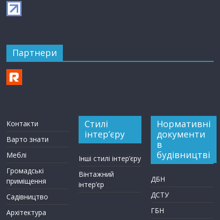
Партнери
Стилі
Нормативні
Контакти
інтер’єру
документи
Варто знати
в
будівництві
Меблі
Інші стилі інтер’єру
Громадські
Вінтажний
ДБН
приміщення
інтер’єр
ДСТУ
Садівництво
ГБН
Архітектура