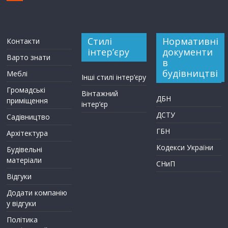
Стилі
Нормативні
Контакти
інтер’єру
документи
Варто знати
в
будівництві
Меблі
Інші стилі інтер’єру
Громадські
Вінтажний
ДБН
приміщення
інтер’єр
ДСТУ
Садівництво
ГБН
Архітектура
Кодекси України
Будівельні
матеріали
СНиП
Відгуки
Додати компанію
у відгуки
Політика