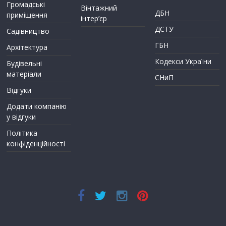
Громадські
Вінтажний
ДБН
приміщення
інтер’єр
ДСТУ
Садівництво
ГБН
Архітектура
Кодекси України
Будівельні
матеріали
СНиП
Відгуки
Додати компанію
у відгуки
Політика
конфіденційності