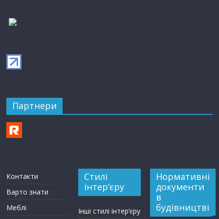
Партнери
Стилі
Нормативні
Контакти
інтер’єру
документи
Варто знати
в
будівництві
Меблі
Інші стилі інтер’єру